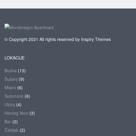
© Copyright 2021 All rights reserved by Inspiry Themes
LOKACIJE
Budva
(13)
Šušanj
(9)
Miami
(6)
Sutomore
(6)
Ulcinj
(4)
Herceg Novi
(3)
Bar
(2)
Žabljak
(2)