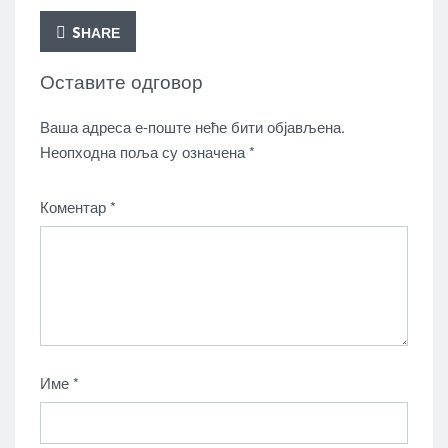
SHARE
Оставите одговор
Ваша адреса е-поште неће бити објављена.
Неопходна поља су означена
*
Коментар
*
Име
*