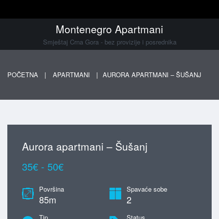
Montenegro Apartmani
Smještaj Crna Gora - bez provizije i posrednika
POČETNA
APARTMANI
AURORA APARTMANI – ŠUŠANJ
Aurora apartmani – Šušanj
35€ - 50€
Površina
Spavaće sobe
85m
2
Tip
Status