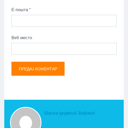
Е-пошта
*
Веб место
Slavica Ignjatović Stojčević