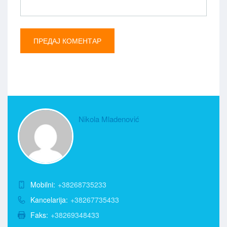
Nikola Mladenović
Mobilni:
+38268735233
Kancelarija:
+38267735433
Faks:
+38269348433