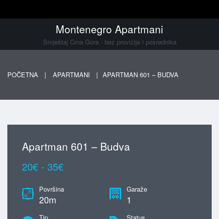
Montenegro Apartmani
Smještaj Crna Gora - bez provizije i posrednika
POČETNA
APARTMANI
APARTMAN 601 – BUDVA
Apartman 601 – Budva
20€ - 35€
Površina
Garaže
20m
1
Tip
Status