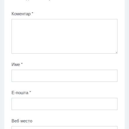
Коментар
*
Име
*
Е-пошта
*
Веб место