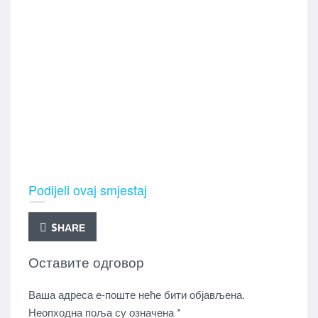
Podijeli ovaj smjestaj
SHARE
Оставите одговор
Ваша адреса е-поште неће бити објављена.
Неопходна поља су означена
*