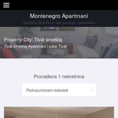
Montenegro Apartmani
Smještaj Crna Gora - bez provizije i posrednika
Property City: Tivat smeštaj
Tivat smeštaj Apartmani i sobe Tivat
Pronađena 1 nekretnina
Podrazumevani redosled