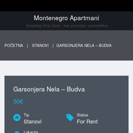
Montenegro Apartmani
Smještaj Crna Gora - bez provizije i posrednika
POČETNA
STANOVI
GARSONJERA NELA – BUDVA
Garsonjera Nela – Budva
50€
Tip
Status
Stanovi
For Rent
Lokacija