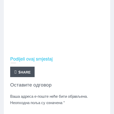
Podijeli ovaj smjestaj
SHARE
Оставите одговор
Ваша адреса е-поште неће бити објављена.
Неопходна поља су означена
*