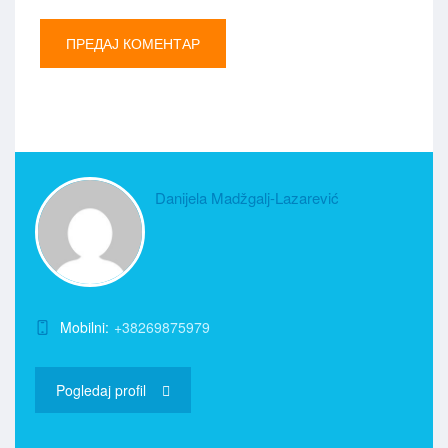
Danijela Madžgalj-Lazarević
Mobilni:
+38269875979
Pogledaj profil