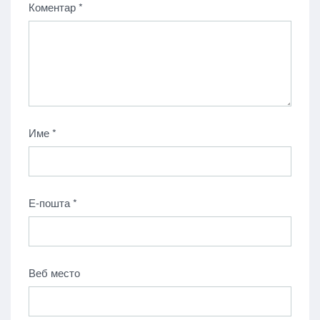
Коментар
*
Име
*
Е-пошта
*
Веб место